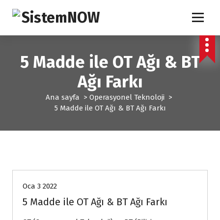
İ
ç
e
IT Solutions
r
i
5 Madde ile OT Ağı & BT
ğ
e
Ağı Farkı
g
e
Ana sayfa
>
Operasyonel Teknoloji
>
ç
5 Madde ile OT Ağı & BT Ağı Farkı
Operasyonel Teknoloji
Oca 3 2022
5 Madde ile OT Ağı & BT Ağı Farkı