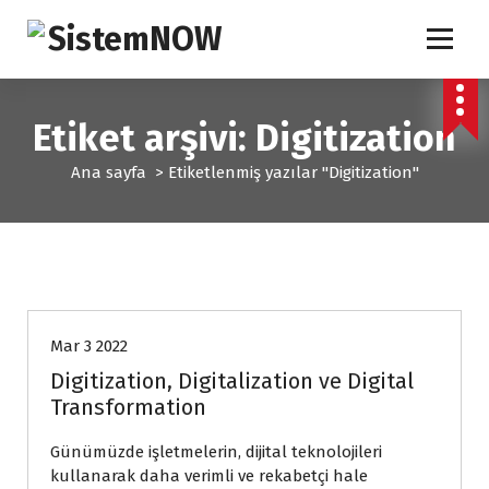
İ
ç
e
IT Solutions
r
i
Etiket arşivi: Digitization
ğ
e
Ana sayfa
>
Etiketlenmiş yazılar "Digitization"
g
e
ç
Bulut Bilişim
Mar 3 2022
Digitization, Digitalization ve Digital
Transformation
Günümüzde işletmelerin, dijital teknolojileri
kullanarak daha verimli ve rekabetçi hale