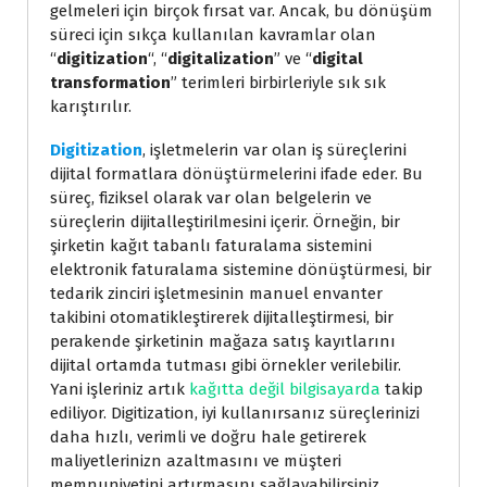
gelmeleri için birçok fırsat var. Ancak, bu dönüşüm
süreci için sıkça kullanılan kavramlar olan
“
digitization
“, “
digitalization
” ve “
digital
transformation
” terimleri birbirleriyle sık sık
karıştırılır.
Digitization
, işletmelerin var olan iş süreçlerini
dijital formatlara dönüştürmelerini ifade eder. Bu
süreç, fiziksel olarak var olan belgelerin ve
süreçlerin dijitalleştirilmesini içerir. Örneğin, bir
şirketin kağıt tabanlı faturalama sistemini
elektronik faturalama sistemine dönüştürmesi, bir
tedarik zinciri işletmesinin manuel envanter
takibini otomatikleştirerek dijitalleştirmesi, bir
perakende şirketinin mağaza satış kayıtlarını
dijital ortamda tutması gibi örnekler verilebilir.
Yani işleriniz artık
kağıtta değil bilgisayarda
takip
ediliyor. Digitization, iyi kullanırsanız süreçlerinizi
daha hızlı, verimli ve doğru hale getirerek
maliyetlerinizn azaltmasını ve müşteri
memnuniyetini artırmasını sağlayabilirsiniz.