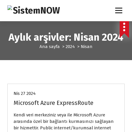
İ
ç
e
IT Solutions
r
i
Aylık arşivler: Nisan 2024
ğ
e
Ana sayfa
>
2024
>
Nisan
g
e
ç
Bulut Bilişim
Nis 27 2024
Microsoft Azure ExpressRoute
Kendi veri merkeziniz veya ile Microsoft Azure
arasında özel bir bağlantı kurmasınızı sağlayan
bir hizmettir. Public internet/kurumsal internet