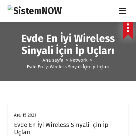
İ
ç
e
IT Solutions
r
i
Evde En İyi Wireless
ğ
e
Sinyali İçin İp Uçları
g
e
Ana sayfa
>
Network
>
ç
Evde En İyi Wireless Sinyali İçin İp Uçları
Network
Ara 15 2021
Evde En İyi Wireless Sinyali İçin İp
Uçları