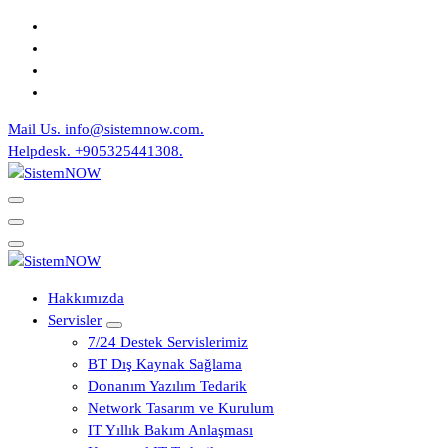
İçeriğe
geç
Mail Us.
info@sistemnow.com.
Helpdesk.
+905325441308.
IT Solutions
IT Solutions
Hakkımızda
Servisler
7/24 Destek Servislerimiz
BT Dış Kaynak Sağlama
Donanım Yazılım Tedarik
Network Tasarım ve Kurulum
IT Yıllık Bakım Anlaşması